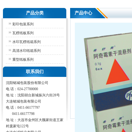
产品分类
产品中心
彩印包装系列
瓦楞纸板系列
水印瓦楞纸箱系列
高清水印纸箱系列
重型纸板系列
联系我们
沈阳铭城包装股份有限公司
电 话：024-27700000
地 址：沈阳胡台新城振兴六街28号
大连铭城包装有限公司
电 话：0411-66177797
0411-66177798
地 址：大连市金州区大魏家街道王家
村庞家屯122号