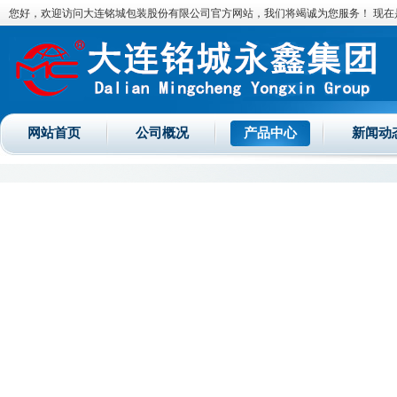
您好，欢迎访问大连铭城包装股份有限公司官方网站，我们将竭诚为您服务！ 现在
网站首页
公司概况
产品中心
新闻动