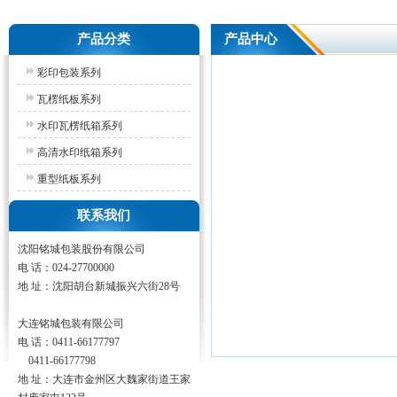
产品分类
产品中心
彩印包装系列
瓦楞纸板系列
水印瓦楞纸箱系列
高清水印纸箱系列
重型纸板系列
联系我们
沈阳铭城包装股份有限公司
电 话：024-27700000
地 址：沈阳胡台新城振兴六街28号
大连铭城包装有限公司
电 话：0411-66177797
0411-66177798
地 址：大连市金州区大魏家街道王家