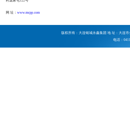
村庞家屯122号
网 址：
www.mcpp.com
版权所有：大连铭城永鑫集团 地 址：大连
电话：0411-