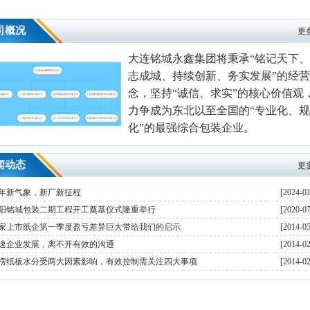
司概况
更
大连铭城永鑫集团将秉承“铭记天下
志成城、持续创新、务实发展”的经
念，坚持“诚信、求实”的核心价值观
力争成为东北以至全国的“专业化、
化”的最强综合包装企业。
闻动态
更
年新气象，新厂新征程
[2024-01
阳铭城包装二期工程开工奠基仪式隆重举行
[2020-07
家上市纸企第一季度盈亏差异巨大带给我们的启示
[2014-05
速企业发展，离不开有效的沟通
[2014-02
楞纸板水分受两大因素影响，有效控制需关注四大事项
[2014-02