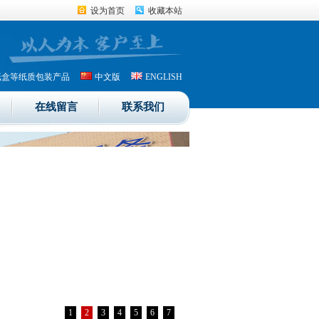
设为首页
收藏本站
纸盒等纸质包装产品
中文版
ENGLISH
在线留言
联系我们
1
2
3
4
5
6
7