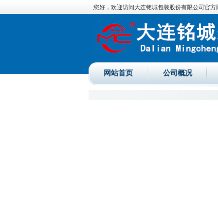
您好，欢迎访问大连铭城包装股份有限公司官方
网站首页
公司概况