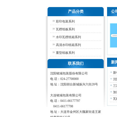
产品分类
公
彩印包装系列
瓦楞纸板系列
水印瓦楞纸箱系列
高清水印纸箱系列
重型纸板系列
新
联系我们
新
沈阳铭城包装股份有限公司
电 话：024-27700000
沈
地 址：沈阳胡台新城振兴六街28号
三
加
大连铭城包装有限公司
瓦
电 话：0411-66177797
0411-66177798
地 址：大连市金州区大魏家街道王家