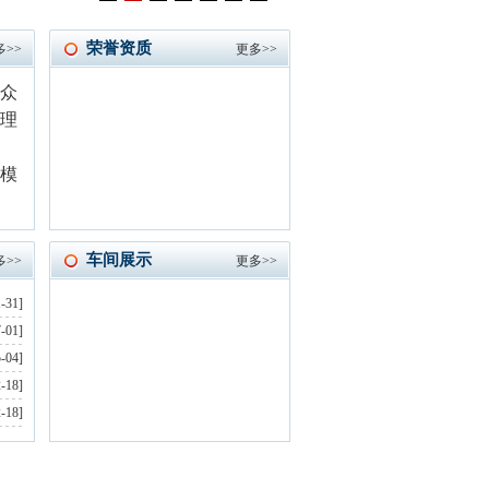
荣誉资质
多>>
更多>>
、众
营理
，
规模
车间展示
多>>
更多>>
-31]
-01]
-04]
-18]
-18]